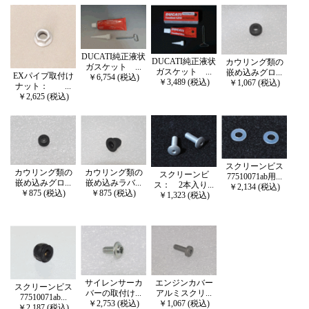
DUCATI純正液状
DUCATI純正液状
カウリング類の
ガスケット ...
ガスケット ...
嵌め込みグロ...
EXパイプ取付け
￥6,754 (税込)
￥3,489 (税込)
￥1,067 (税込)
ナット： ...
￥2,625 (税込)
スクリーンビス
カウリング類の
カウリング類の
スクリーンビ
77510071ab用...
嵌め込みグロ...
嵌め込みラバ...
ス： 2本入り...
￥2,134 (税込)
￥875 (税込)
￥875 (税込)
￥1,323 (税込)
サイレンサーカ
エンジンカバー
スクリーンビス
バーの取付け...
アルミスクリ...
77510071ab...
￥2,753 (税込)
￥1,067 (税込)
￥2,187 (税込)