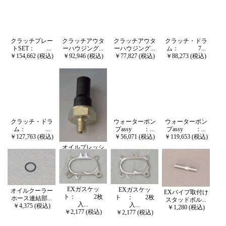
クラッチプレー
クラッチアウタ
クラッチアウタ
クラッチ・ドラ
トSET： ...
ーハウジング...
ーハウジング...
ム： 7...
￥154,662 (税込)
￥92,946 (税込)
￥77,827 (税込)
￥88,273 (税込)
クラッチ・ドラ
ウォーターポン
ウォーターポン
ム： ...
プassy ：...
プassy ：...
￥127,763 (税込)
￥56,071 (税込)
￥119,653 (税込)
オイルプレッシ
ャースイッチ...
￥9,422 (税込)
EXガスケッ
EXガスケッ
オイルクーラー
EXパイプ取付け
ト： 2枚
ト ： 2枚
ホース連結部...
スタッドボル...
入...
入...
￥4,375 (税込)
￥1,280 (税込)
￥2,177 (税込)
￥2,177 (税込)