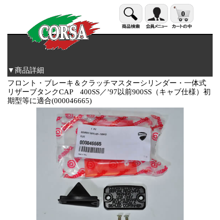
0
▼商品詳細
フロント・ブレーキ＆クラッチマスターシリンダー・一体式
リザーブタンクCAP 400SS／’97以前900SS（キャブ仕様）初
期型等に適合(000046665)