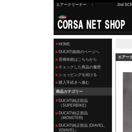
エアークリーナー ： 2nd SCRAMBLER 
ーなど
DUCATI関連商品数千点を品揃え
HOME
DUCATI姫路のページへ
エアー
見積依頼はこちらから
チェックした商品の履歴
ショッピングを続ける
購入手続きへ進む
商品カテゴリー
DUCATI純正部品
（SUPERBIKE)
DUCATI純正部品
（MONSTER)
DUCATI純正部品 (DIAVEL、
XDIAVEL）