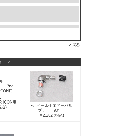
戻る
ぞ！ ☆
SY ：
R ICON用
Fホイール用エアーバル
税込)
ブ： 90°
￥2,262
(税込)