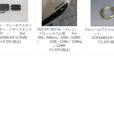
ト・ブレーキマスター
DUCATI DECAL（グレイ）
ダー・リザーブタンク
Fホイールアクス
フロントカウル用 For
AP ： 2nd
ット： 
848／848evo／1098／1098R
RAMBLER ICON用
SCRAMBLER 
／ 1198／1198s／1198sp
￥8,355
(税込)
￥1,163
(
／1198R
￥1,633
(税込)