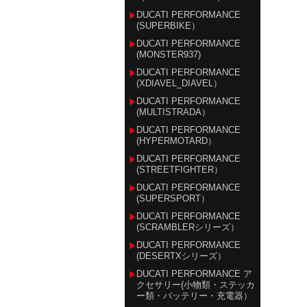
DUCATI PERFORMANCE
(SUPERBIKE）
DUCATI PERFORMANCE
(MONSTER937)
DUCATI PERFORMANCE
(XDIAVEL_DIAVEL）
DUCATI PERFORMANCE
(MULTISTRADA）
DUCATI PERFORMANCE
(HYPERMOTARD）
DUCATI PERFORMANCE
(STREETFIGHTER）
DUCATI PERFORMANCE
(SUPERSPORT）
DUCATI PERFORMANCE
(SCRAMBLERシリーズ）
DUCATI PERFORMANCE
(DESERTXシリーズ）
DUCATI PERFORMANCE ア
クセサリー(小物類・ステッカ
ー類・バッテリー・充電器）