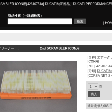
ICON用[42610751a] DUCATI純正部品、DUCATI PERFORMANC
商品検索（⇒
詳細検索
）
|
HO
クリーナー ： 2nd SCRAMBLER ICON用
[名称]
エアーク
ICON用
[NO.] 42610751a
[分類]
DUCATI
[CORSA NET 
個
通常定価3,685