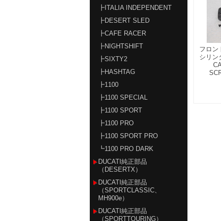
┣ITALIA INDEPENDENT
┣DESERT SLED
┣CAFE RACER
┣NIGHTSHIFT
フロン
シリン
┣SIXTY2
C
┣HASHTAG
SC
┣1100
┣1100 SPECIAL
┣1100 SPORT
┣1100 PRO
┣1100 SPORT PRO
┗1100 PRO DARK
DUCATI純正部品
（DESERTX）
DUCATI純正部品
（SPORTCLASSIC、
MH900e）
DUCATI純正部品
（SPORTTOURING）