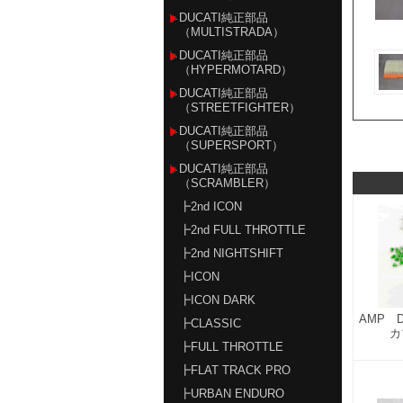
DUCATI純正部品
（MULTISTRADA）
DUCATI純正部品
（HYPERMOTARD）
DUCATI純正部品
（STREETFIGHTER）
DUCATI純正部品
（SUPERSPORT）
DUCATI純正部品
（SCRAMBLER）
┣2nd ICON
┣2nd FULL THROTTLE
┣2nd NIGHTSHIFT
┣ICON
┣ICON DARK
AMP 
┣CLASSIC
カ
┣FULL THROTTLE
┣FLAT TRACK PRO
┣URBAN ENDURO