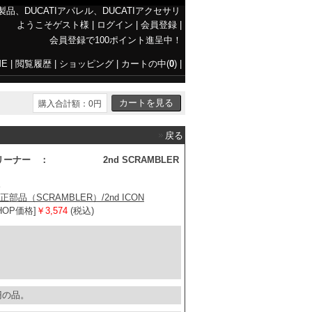
E製品、DUCATIアパレル、DUCATIアクセサリ
ようこそゲスト様
|
ログイン
|
会員登録
|
会員登録で100ポイント進呈中！
ME
|
閲覧履歴
|
ショッピング
|
カートの中(
0
)
|
購入合計額：0円
戻る
リーナー ： 2nd SCRAMBLER
純正部品（SCRAMBLER）/2nd ICON
SHOP価格]
￥
3,574
(税込)
 円の品。