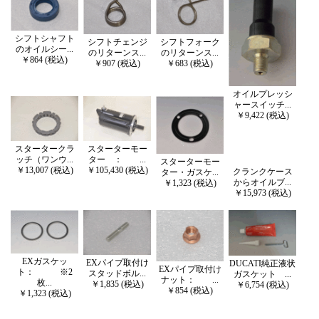
シフトシャフト
シフトチェンジ
シフトフォーク
のオイルシー...
のリターンス...
のリターンス...
￥864 (税込)
￥907 (税込)
￥683 (税込)
オイルプレッシ
ャースイッチ...
￥9,422 (税込)
スタータークラ
スターターモー
ッチ（ワンウ...
ター ： ...
スターターモー
￥13,007 (税込)
￥105,430 (税込)
クランクケース
ター・ガスケ...
からオイルブ...
￥1,323 (税込)
￥15,973 (税込)
EXガスケッ
EXパイプ取付け
DUCATI純正液状
EXパイプ取付け
ト： ※2
スタッドボル...
ガスケット ...
ナット： ...
枚...
￥1,835 (税込)
￥6,754 (税込)
￥854 (税込)
￥1,323 (税込)