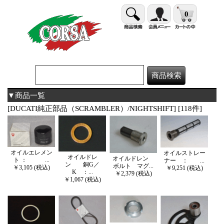
0
▼商品一覧
[DUCATI純正部品（SCRAMBLER）/NIGHTSHIFT] [118件]
オイルエレメン
オイルストレー
オイルドレ
オイルドレン
ト ： ...
ナー ： ...
ン 銅G／
ボルト マグ...
￥3,105 (税込)
￥9,251 (税込)
K ：...
￥2,379 (税込)
￥1,067 (税込)