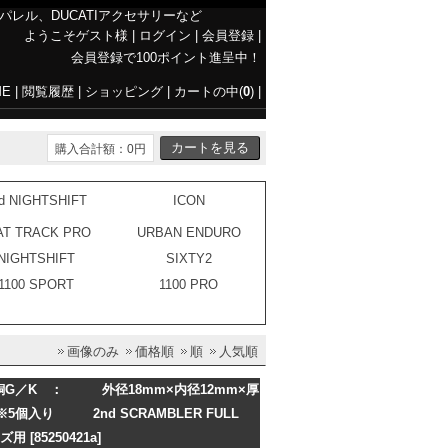
ATIアパレル、DUCATIアクセサリーなど
ようこそゲスト様
|
ログイン
|
会員登録
|
会員登録で100ポイント進呈中！
ME
|
閲覧履歴
|
ショッピング
|
カートの中(
0
)
|
購入合計額：0円
d NIGHTSHIFT
ICON
AT TRACK PRO
URBAN ENDURO
NIGHTSHIFT
SIXTY2
1100 SPORT
1100 PRO
画像のみ
価格順
順
人気順
G／K ： 外径18mm×内径12mm×厚
個入り 2nd SCRAMBLER FULL
ーズ用
[85250421a]