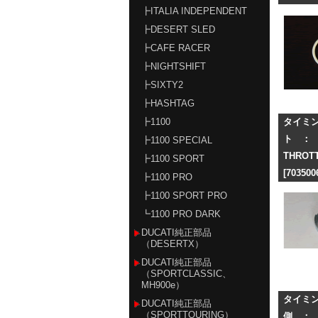
┣ITALIA INDEPENDENT
┣DESERT SLED
┣CAFE RACER
┣NIGHTSHIFT
┣SIXTY2
┣HASHTAG
┣1100
タイミ
ト ： 
┣1100 SPECIAL
THR
┣1100 SPORT
[703500
┣1100 PRO
┣1100 SPORT PRO
┗1100 PRO DARK
DUCATI純正部品
（DESERTX）
DUCATI純正部品
（SPORTCLASSIC、
MH900e）
タイミ
DUCATI純正部品
（SPORTTOURING）
側 ： 2