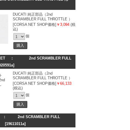
DUCATI 純正部品（2nd
SCRAMBLER FULL THROTTLE ）
[CORSA NET SHOP価格]
￥3,094
(税
込)
個
T ： 2nd SCRAMBLER FULL
020591a]
DUCATI 純正部品（2nd
SCRAMBLER FULL THROTTLE ）
[CORSA NET SHOP価格]
￥66,133
(税込)
個
 2nd SCRAMBLER FULL
 用
[19611011a]