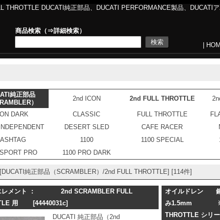
ULL THROTTLE DUCATI純正部品、DUCATI PERFORMANCE製品、DUC
商品検索（⇒
詳細検索
）
|
HO
CATI純正部品
2nd ICON
2nd FULL THROTTLE
2n
RAMBLER）
CON DARK
CLASSIC
FULL THROTTLE
FL
 INDEPENDENT
DESERT SLED
CAFE RACER
ASHTAG
1100
1100 SPECIAL
 SPORT PRO
1100 PRO DARK
UCATI純正部品（SCRAMBLER）/2nd FULL THROTTLE] [114件]
レメント ： 2nd SCRAMBLER FULL
オイルドレン 銅
TTLE 用
[44440031c]
み1.5mm ※5
THROTTLE シリ
DUCATI 純正部品（2nd