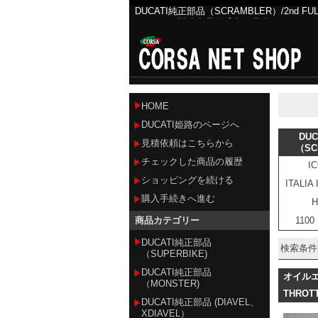
DUCATI純正部品（SCRAMBLER）/2nd F
DUCATI関連商品数千点を品揃え
HOME
DUCATI姫路のページへ
DU
見積依頼はこちらから
（SC
チェックした商品の履歴
I
ショッピングを続ける
ITALIA
購入手続きへ進む
H
商品カテゴリー
1100
DUCATI純正部品
検索条件[D
（SUPERBIKE)
DUCATI純正部品
オイルエ
（MONSTER)
THRO
DUCATI純正部品 (DIAVEL、
XDIAVEL）