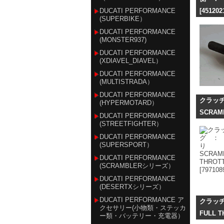
DUCATI PERFORMANCE
[451202
(SUPERBIKE）
DUCATI PERFORMANCE
(MONSTER937)
DUCATI PERFORMANCE
(XDIAVEL_DIAVEL）
DUCATI PERFORMANCE
(MULTISTRADA）
DUCATI PERFORMANCE
クラッ
(HYPERMOTARD）
SCRAM
DUCATI PERFORMANCE
(STREETFIGHTER）
DUCATI PERFORMANCE
(SUPERSPORT）
DUCATI PERFORMANCE
(SCRAMBLERシリーズ）
DUCATI PERFORMANCE
(DESERTXシリーズ）
DUCATI PERFORMANCE ア
クラッチ
クセサリー(小物類・ステッカ
FULL
ー類・バッテリー・充電器）