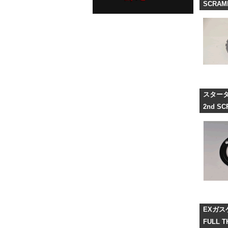
SCRAM
スター
2nd SC
EXガ
FULL 