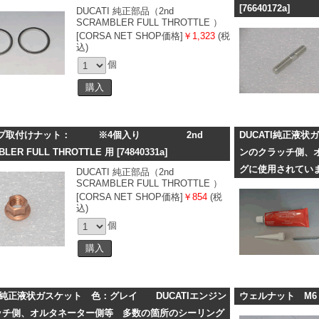
[76640172a]
DUCATI 純正部品（2nd
SCRAMBLER FULL THROTTLE ）
[CORSA NET SHOP価格]
￥1,323
(税
込)
個
イプ取付けナット： ※4個入り 2nd
DUCATI純正液
BLER FULL THROTTLE 用
[74840331a]
ンのクラッチ側、
グに使用されてい
DUCATI 純正部品（2nd
SCRAMBLER FULL THROTTLE ）
[CORSA NET SHOP価格]
￥854
(税
込)
個
TI純正液状ガスケット 色：グレイ DUCATIエンジン
ウェルナット M
ッチ側、オルタネーター側等 多数の箇所のシーリング