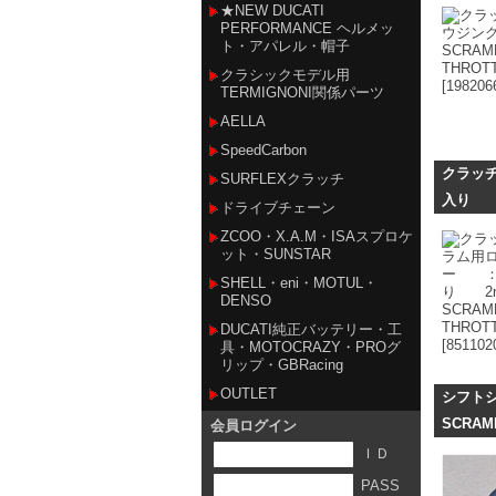
★NEW DUCATI
PERFORMANCE ヘルメッ
ト・アパレル・帽子
クラシックモデル用
TERMIGNONI関係パーツ
AELLA
SpeedCarbon
クラッ
SURFLEXクラッチ
入り 2n
ドライブチェーン
ZCOO・X.A.M・ISAスプロケ
ット・SUNSTAR
SHELL・eni・MOTUL・
DENSO
DUCATI純正バッテリー・工
具・MOTOCRAZY・PROグ
リップ・GBRacing
OUTLET
シフト
SCRAM
会員ログイン
ＩＤ
PASS