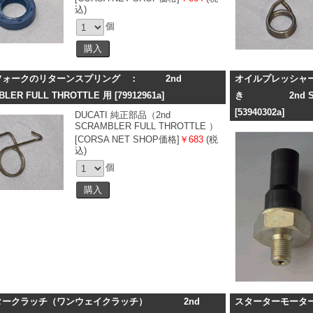
込)
個
フォークのリターンスプリング ： 2nd
オイルプレッシャ
BLER FULL THROTTLE 用
[79912961a]
き 2nd SCRAM
[53940302a]
DUCATI 純正部品（2nd
SCRAMBLER FULL THROTTLE ）
[CORSA NET SHOP価格]
￥683
(税
込)
個
タークラッチ（ワンウェイクラッチ） 2nd
スターターモーター