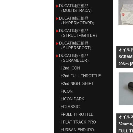
DUCATI純正部品
（MULTISTRADA）
DUCATI純正部品
（HYPERMOTARD）
DUCATI純正部品
（STREETFIGHTER）
DUCATI純正部品
（SUPERSPORT）
オイル
DUCATI純正部品
SCRA
（SCRAMBLER）
20Nm
[8
┣2nd ICON
┣2nd FULL THROTTLE
┣2nd NIGHTSHIFT
┣ICON
┣ICON DARK
┣CLASSIC
┣FULL THROTTLE
オイル
┣FLAT TRACK PRO
32mm
┣URBAN ENDURO
FULL 