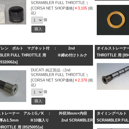
SCRAMBLER FULL THROTTLE ）
[CORSA NET SHOP価格]
￥3,105
(税
込)
個
ドレン ボルト マグネット付 ： 2nd
オイルストレーナー
MBLER FULL THROTTLE 用 ※締め付けトルク
THROTTLE 用
[89
9320062a]
DUCATI 純正部品（2nd
SCRAMBLER FULL THROTTLE ）
[CORSA NET SHOP価格]
￥2,379
(税
込)
個
ストレーナー アルミG／K ： 外径38mm×内径
タイミングベル
×厚み1.5mm ※10個入り 2nd SCRAMBLER
SCRAMBLER FUL
THROTTLE 用
[85250051a]